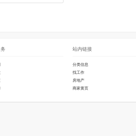
服务
站内链接
明
分类信息
款
找工作
策
房地产
聘
商家黄页