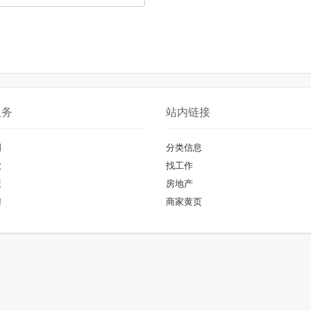
服务
站内链接
明
分类信息
款
找工作
策
房地产
聘
商家黄页