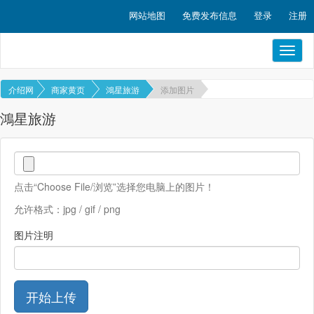
网站地图
免费发布信息
登录
注册
Toggl
naviga
介绍网
商家黄页
鴻星旅游
添加图片
鴻星旅游
点击“Choose File/浏览”选择您电脑上的图片！
允许格式：jpg / gif / png
图片注明