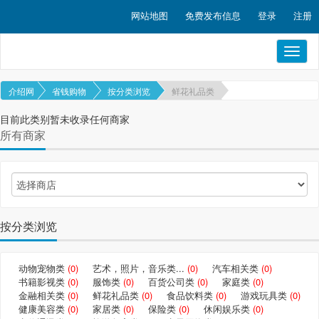
网站地图
免费发布信息
登录
注册
Toggl
naviga
介绍网
省钱购物
按分类浏览
鲜花礼品类
目前此类别暂未收录任何商家
所有商家
按分类浏览
动物宠物类
(0)
艺术，照片，音乐类...
(0)
汽车相关类
(0)
书籍影视类
(0)
服饰类
(0)
百货公司类
(0)
家庭类
(0)
金融相关类
(0)
鲜花礼品类
(0)
食品饮料类
(0)
游戏玩具类
(0)
健康美容类
(0)
家居类
(0)
保险类
(0)
休闲娱乐类
(0)