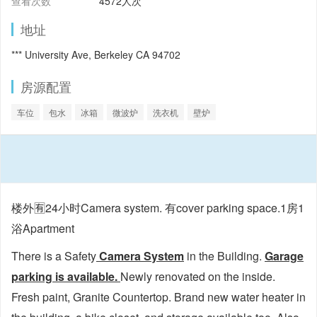
查看次数
4572人次
地址
*** University Ave, Berkeley CA 94702
房源配置
车位
包水
冰箱
微波炉
洗衣机
壁炉
楼外🈶️24小时Camera system. 有cover parking space.1房1
浴Apartment
There is a Safety
Camera System
in the Building.
Garage
parking is available.
Newly renovated on the inside.
Fresh paint, Granite Countertop. Brand new water heater in