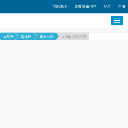
网站地图
免费发布信息
登录
注册
Toggl
naviga
介绍网
房地产
房屋出租
加州伯克利租房