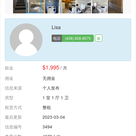
Lisa
电话
(408) 828-8575
验
$1,995
租金
/ 月
佣金
无佣金
信息来源
个人发布
房型
1 室 1 厅 1 卫
租赁方式
整租
最后更新
2023-03-04
信息编号
3494