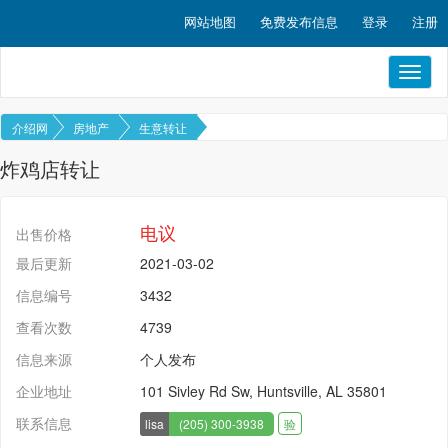
网站地图
免费发布信息
登录
注册
Toggl
naviga
介绍网
房地产
生意转让
炸鸡店转让
电议
出售价格
最后更新
2021-03-02
信息编号
3432
查看次数
4739
信息来源
个人发布
企业地址
101 Sivley Rd Sw, Huntsville, AL 35801
联系信息
lisa
(205) 300-3938
验